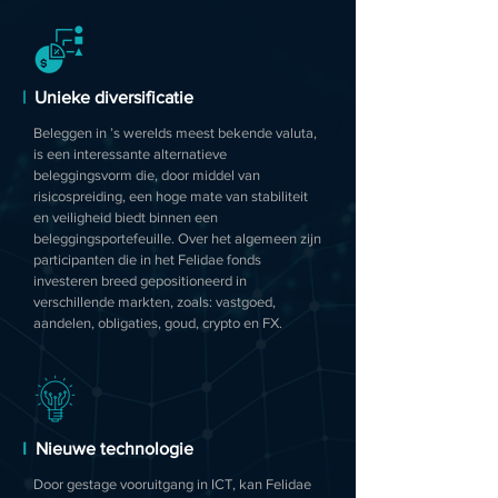
|
Unieke diversificatie
Beleggen in ’s werelds meest bekende valuta,
is een interessante alternatieve
beleggingsvorm die, door middel van
risicospreiding, een hoge mate van stabiliteit
en veiligheid biedt binnen een
beleggingsportefeuille. Over het algemeen zijn
participanten die in het Felidae fonds
investeren breed gepositioneerd in
verschillende markten, zoals: vastgoed,
aandelen, obligaties, goud, crypto en FX.
I
Nieuwe technologie
Door gestage vooruitgang in ICT, kan Felidae