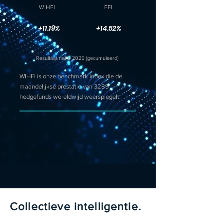
WIHFI
FEL
+11.19%
+14.52%
Resultaat netto 2025 (gecumuleerd)
WIHFI is onze benchmark index die de
maandelijkse prestatie van 3289
hedgefunds wereldwijd weerspiegelt.
Collectieve intelligentie.