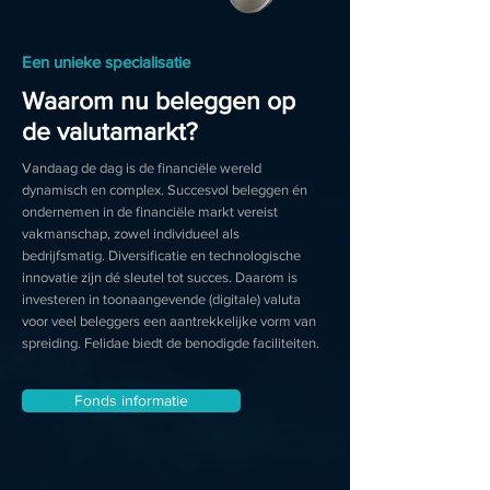
Een unieke specialisatie
Waarom nu beleggen op
de valutamarkt?
Vandaag de dag is de financiële wereld
dynamisch en complex. Succesvol beleggen én
ondernemen in de financiële markt vereist
vakmanschap, zowel individueel als
bedrijfsmatig. Diversificatie en technologische
innovatie zijn dé sleutel tot succes. Daarom is
investeren in toonaangevende (digitale) valuta
voor veel beleggers een aantrekkelijke vorm van
spreiding. Felidae biedt de benodigde faciliteiten.
Fonds informatie