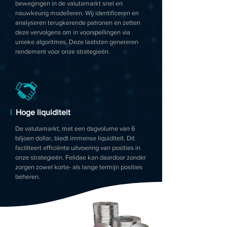
bewegingen in de valutamarkt snel en
nauwkeurig modelleren. Wij identificeren en
analyseren terugkerende patronen en zetten
deze vervolgens om in voorspellingen via
unieke algoritmes. Deze laatsten genereren
rendement voor onze strategieën.
|
Hoge liquiditeit
De valutamarkt, met een dagvolume van 6
biljoen dollar, biedt immense liquiditeit. Dit
faciliteert efficiënte uitvoering van posities in
onze strategieën. Felidae kan daardoor zonder
zorgen zowel korte- als lange termijn posities
beheren.