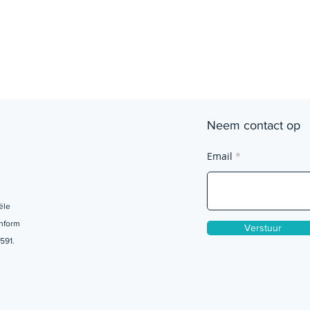
Neem contact op
Email
ële
onform
Verstuur
591.