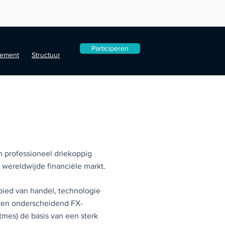
Participeren
ement
Structuur
n professioneel driekoppig
wereldwijde financiële markt.
ebied van handel, technologie
een onderscheidend FX-
tmes) de basis van een sterk