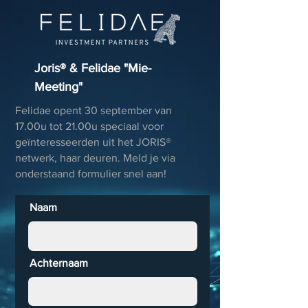
Joris® & Felidae "Mie-
Meeting"
Felidae opent 30 september van
17.00u tot 21.00u speciaal voor
geïnteresseerden uit het JORIS®
netwerk, haar deuren. Meld je via
onderstaand formulier snel aan!
Naam
Achternaam